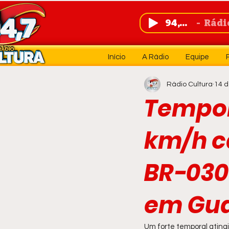
94,7 FM
Rádio 
Início
A Rádio
Equipe
Rádio Cultura
14 d
Tempor
km/h c
BR-030
em Gu
Um forte temporal atingi