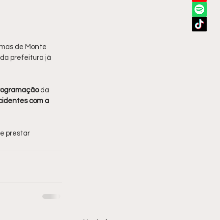
almas de Monte 
a prefeitura já 
rogramação 
da 
acidentes com a 
e prestar 