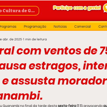
Cultura de Guanambi
Programas
Programação
Notícias
Comercial
Cont
e abr. de 2025
1 min de leitura
al com ventos de 7
ausa estragos, inte
 e assusta morado
anambi.
u Guanambi no final da tarde desta 
sexta-feira (11)
, provocando 
qu