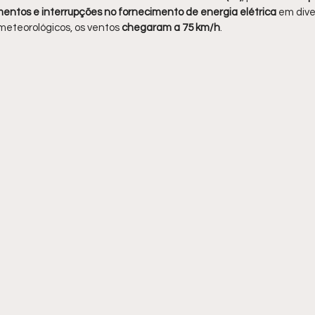
ntos e interrupções no fornecimento de energia elétrica 
em dive
eteorológicos, os ventos 
chegaram a 75 km/h
.