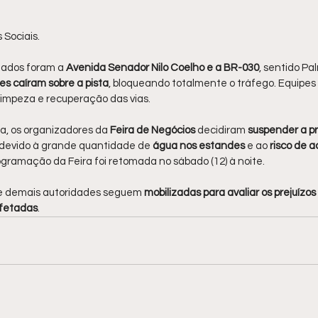
Sociais.
tados foram a 
Avenida Senador Nilo Coelho e a BR-030
, sentido P
es caíram sobre a pista
, bloqueando totalmente o tráfego. Equipes d
limpeza e recuperação das vias.
, os organizadores da 
Feira de Negócios 
decidiram 
suspender a p
) devido à grande quantidade de
 água nos estandes
 e ao 
risco de 
rogramação da Feira foi retomada no sábado (12) à noite.
 e demais autoridades seguem 
mobilizadas para avaliar os prejuízos 
afetadas
.