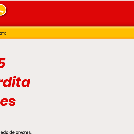
ato
5
rdita
res
eda de árvores, 