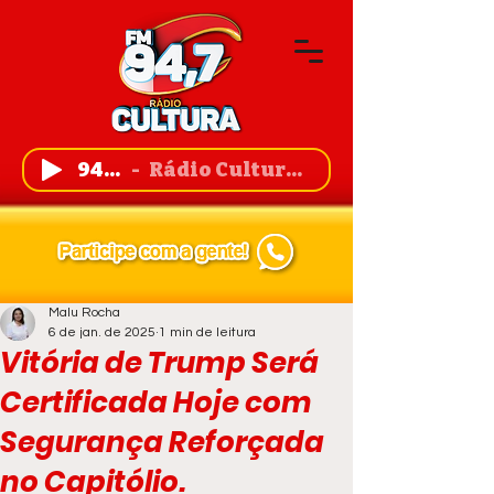
94,7 FM
Rádio Cultura de Guanambi
Malu Rocha
6 de jan. de 2025
1 min de leitura
Vitória de Trump Será
Certificada Hoje com
Segurança Reforçada
no Capitólio.