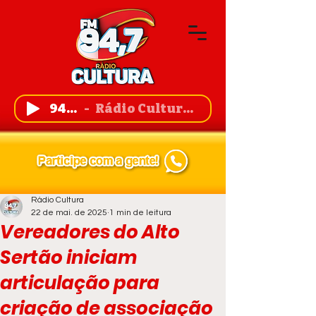
94,7 FM
Rádio Cultura de Guanambi
Rádio Cultura
22 de mai. de 2025
1 min de leitura
Vereadores do Alto
Sertão iniciam
articulação para
criação de associação