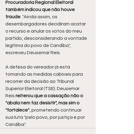
Procuradoria Regional Eleitoral 
também indicou que não houve 
fraude
. "Ainda assim, os 
desembargadores decidiram acatar 
o recurso e anular os votos do meu 
partido, desconsiderando a vontade 
legítima do povo de Candiba", 
escreveu Deusemar Reis.
A defesa do vereador já está 
tomando as medidas cabíveis para 
recorrer da decisão ao Tribunal 
Superior Eleitoral (TSE). Deusemar 
Reis 
reiterou que a cassação não o 
"abala nem faz desistir", mas sim o 
"fortalece"
, prometendo continuar 
sua luta "pelo povo, por justiça e por 
Candiba".