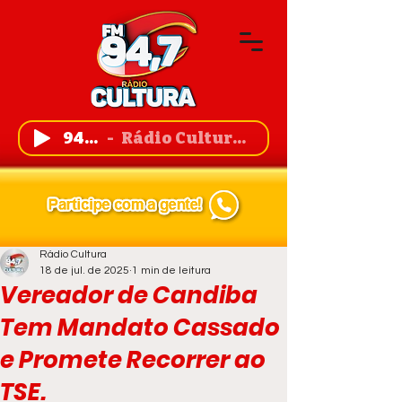
94,7 FM
Rádio Cultura de Guanambi
Rádio Cultura
18 de jul. de 2025
1 min de leitura
Vereador de Candiba
Tem Mandato Cassado
e Promete Recorrer ao
TSE.