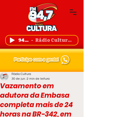
94,7 FM
Rádio Cultura de Guanambi
Rádio Cultura
30 de jun.
2 min de leitura
Vazamento em
adutora da Embasa
completa mais de 24
horas na BR-342, em