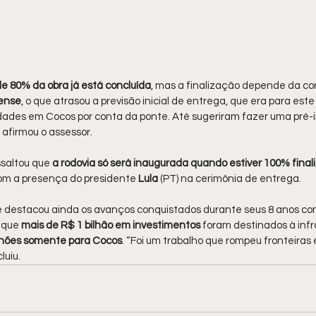
e 80% da obra já está concluída
, mas a finalização depende da c
uense
, o que atrasou a previsão inicial de entrega, que era para este
dades em Cocos por conta da ponte. Até sugeriram fazer uma pré-
, afirmou o assessor.
altou que 
a rodovia só será inaugurada quando estiver 100% final
om a presença do presidente 
Lula 
(PT) na cerimônia de entrega.
le destacou ainda os avanços conquistados durante seus 8 anos co
 que
 mais de R$ 1 bilhão em investimentos 
foram destinados à infr
lhões somente para Cocos
. “Foi um trabalho que rompeu fronteiras
luiu.