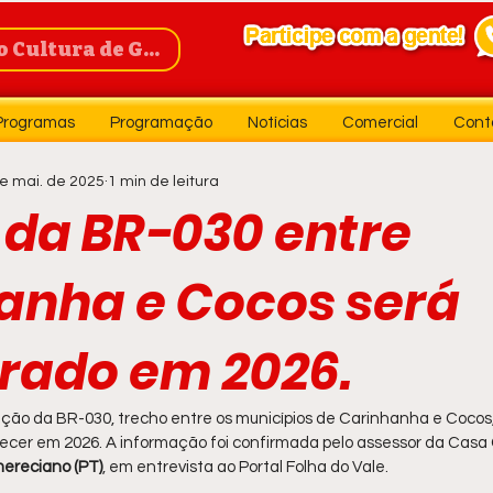
Cultura de Guanambi
Programas
Programação
Notícias
Comercial
Cont
e mai. de 2025
1 min de leitura
 da BR-030 entre
anha e Cocos será
rado em 2026.
ção da BR-030, trecho entre os municípios de Carinhanha e Cocos,
ecer em 2026. A informação foi confirmada pelo assessor da Casa Ci
mereciano (PT)
, em entrevista ao Portal Folha do Vale.