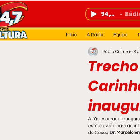
94,7 FM
Rádio 
Início
A Rádio
Equipe
Rádio Cultura
13 d
Trecho
Carinh
inaugu
A tão esperada inaugura
está prevista para acont
de Cocos, 
Dr. Marcelo E