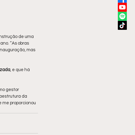
onstrução de uma 
 ano. “As obras 
inauguração, mas 
izada
, e que há 
mo gestor 
aestrutura da 
 e me proporcionou 