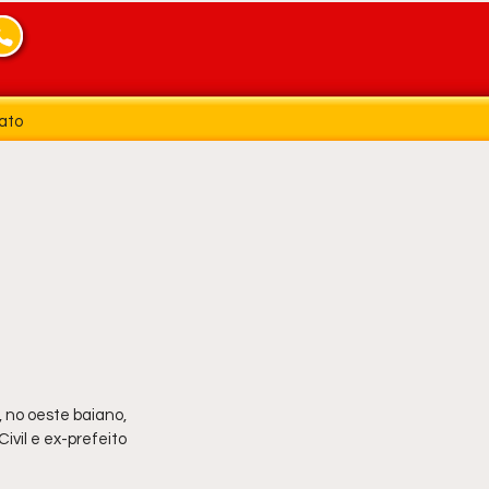
ato
 no oeste baiano, 
vil e ex-prefeito 