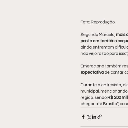
Foto: Reprodução.
Segundo Marcelo, 
mais d
ponte em território coq
ainda enfrentam dificul
não vejo razão para isso”
Emereciano também ress
expectativa 
de contar c
Durante a entrevista, e
municipal, mencionando
região, sendo 
R$ 200 mi
chegar até Brasília”, conc