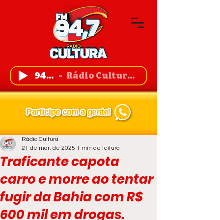
94,7 FM
Rádio Cultura de Guanambi
Rádio Cultura
21 de mar. de 2025
1 min de leitura
Traficante capota
carro e morre ao tentar
fugir da Bahia com R$
600 mil em drogas.