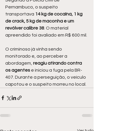
Segundo a Polícia Civil de 
Pernambuco, o suspeito 
transportava 
14 kg de cocaína, 1 kg 
de crack, 5 kg de maconha e um 
revólver calibre 38
. O material 
apreendido foi avaliado em R$ 600 mil.
O criminoso já vinha sendo 
monitorado e, ao perceber a 
abordagem, 
reagiu atirando contra 
os agentes 
e iniciou a fuga pela BR-
407. Durante a perseguição, o veículo 
capotou e o suspeito morreu no local.
Ver tudo