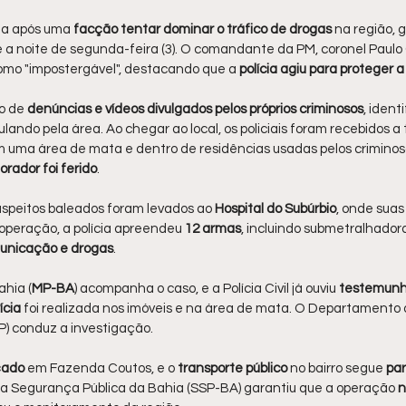
a após uma 
facção tentar dominar o tráfico de drogas 
na região, g
e a noite de segunda-feira (3). O comandante da PM, coronel Paulo 
como "impostergável", destacando que a 
polícia agiu para proteger 
o de 
denúncias e vídeos divulgados pelos próprios criminosos
, ident
culando pela área. Ao chegar ao local, os policiais foram recebidos a t
 uma área de mata e dentro de residências usadas pelos criminos
rador foi ferido
.
uspeitos baleados foram levados ao
 Hospital do Subúrbio
, onde suas
operação, a polícia apreendeu 
12 armas
, incluindo submetralhador
municação e drogas
.
ahia (
MP-BA
) acompanha o caso, e a Polícia Civil já ouviu 
testemunh
ícia 
foi realizada nos imóveis e na área de mata. O Departamento 
) conduz a investigação.
rçado
 em Fazenda Coutos, e o
 transporte público
 no bairro segue 
par
 da Segurança Pública da Bahia (SSP-BA) garantiu que a operação 
n