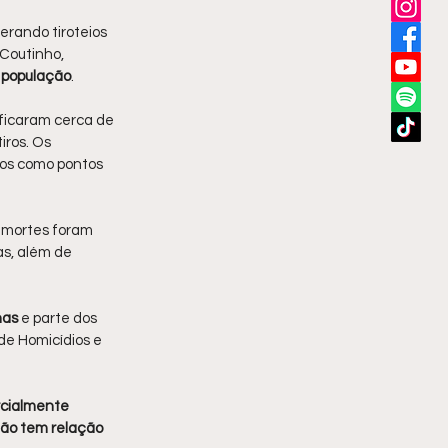
erando tiroteios 
Coutinho, 
a população
.
ificaram cerca de 
iros. Os 
os como pontos 
 mortes foram 
as, além de 
as 
e parte dos 
de Homicídios e 
cialmente 
ão tem relação 