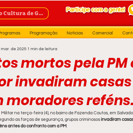
Cultura de Guanambi
Programas
Programação
Notícias
Comercial
Cont
 mar. de 2025
1 min de leitura
tos mortos pela PM
or invadiram casas
m moradores reféns
ilitar na terça-feira (4), no bairro de Fazenda Coutos, em Salvador
Segundo as forças de segurança, grupos criminosos 
invadiram casas
féns antes do confronto com a PM
.