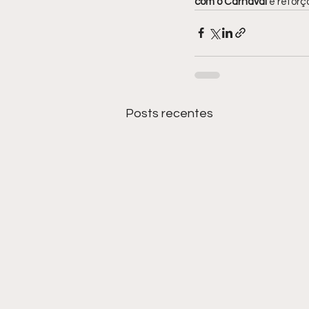
com o Carnaval
 e refor
Posts recentes