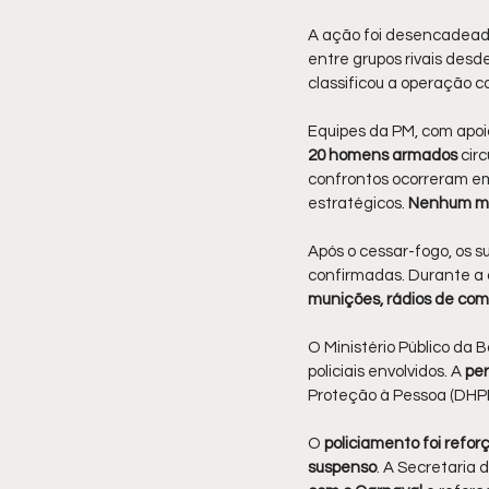
A ação foi desencadead
entre grupos rivais desd
classificou a operação 
Equipes da PM, com apoi
20 homens armados
 cir
confrontos ocorreram em
estratégicos.
 Nenhum mo
Após o cessar-fogo, os s
confirmadas. Durante a 
munições, rádios de co
O Ministério Público da B
policiais envolvidos. A 
per
Proteção à Pessoa (DHPP
O
 policiamento foi refo
suspenso
. A Secretaria