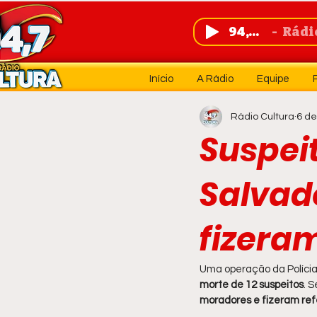
94,7 FM
Rádio 
Início
A Rádio
Equipe
Rádio Cultura
6 de
Suspei
Salvad
fizera
Uma operação da Polícia M
morte de 12 suspeitos
. 
moradores e fizeram re