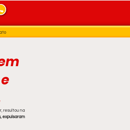
ato
 em
 e
.
, resultou na 
, expulsaram 