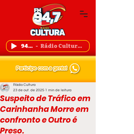
94,7 FM
Rádio Cultura de Guanambi
Rádio Cultura
23 de out. de 2025
1 min de leitura
Suspeito de Tráfico em
Carinhanha Morre em
confronto e Outro é
Preso.