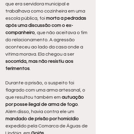
que era servidora municipal e 
trabalhava como cozinheira em uma 
escola pública, foi 
morta a pedradas 
após uma discussão com o ex-
companheiro
, que não aceitava o fim 
do relacionamento. A agressão 
aconteceu ao lado da casa onde a 
vítima morava. Ela chegou a ser 
socorrida, mas não resistiu aos 
ferimentos
.
Durante a prisão, o suspeito foi 
flagrado com uma arma artesanal, o 
que resultou também em 
autuação 
por posse ilegal de arma de fogo
. 
Além disso, havia contra ele um 
mandado de prisão por homicídio
expedido pela Comarca de Águas de 
Lindóia, em 
Goiás
.