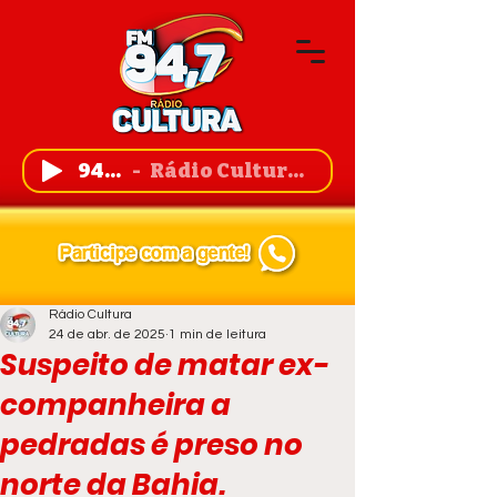
94,7 FM
Rádio Cultura de Guanambi
Rádio Cultura
24 de abr. de 2025
1 min de leitura
Suspeito de matar ex-
companheira a
pedradas é preso no
norte da Bahia.