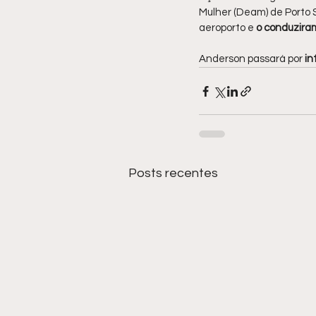
Mulher (Deam) de Porto S
aeroporto e
 o conduzira
Anderson passará por 
in
Posts recentes