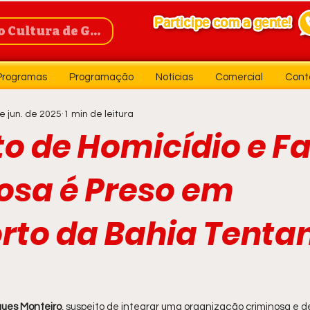
Cultura de Guanambi
Programas
Programação
Notícias
Comercial
Cont
e jun. de 2025
1 min de leitura
to de Homicídio e F
osa é Preso em
rto da Bahia Tenta
ues Monteiro
, suspeito de integrar uma organização criminosa e d