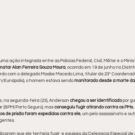
uma ação integrada entre as Polícias Federal, Civil, Militar e o Minist
matar Alan Ferreira Souza Moura
, ocorrido em 19 de junho no Distri
rdo com o delegado Moabe Macedo Lima, titular da 23ª Coordenado
rpin/Eunápolis), o homem estava sendo 
monitorado desde a morte da
, na segunda-feira (23), Anderson 
chegou a ser identificado
 por g
tar (BPM/Porto Seguro), mas 
conseguiu fugir atirando contra os PMs.
os de prisão foram expedidos contra ele
, um pelo assassinato e out
agentes.
dicaram que ele tentaria fugir, e equipes da Delegacia Especial d