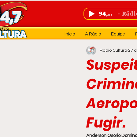
94,7 FM
Rádio 
Início
A Rádio
Equipe
Rádio Cultura
27 d
Suspei
Crimin
Aeropo
Fugir.
Anderson Osório Doming