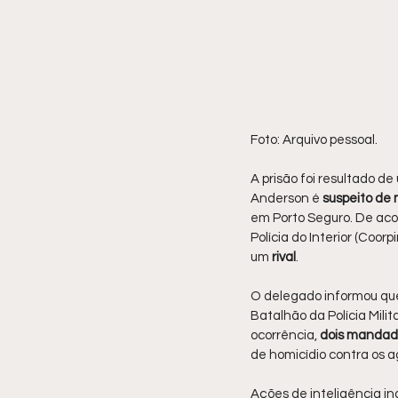
Foto: Arquivo pessoal.
A prisão foi resultado de 
Anderson é 
suspeito de 
em Porto Seguro. De aco
Polícia do Interior (Coo
um 
rival
.
O delegado informou que
Batalhão da Polícia Mili
ocorrência,
 dois mandad
de homicídio contra os 
Ações de inteligência in