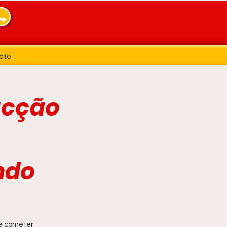
ato
acção
ndo
e cometer 