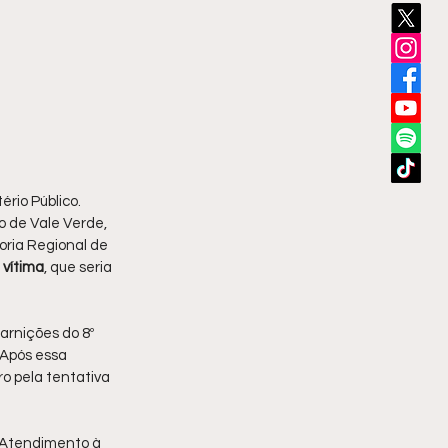
ério Público. 
to de Vale Verde, 
ria Regional de 
 vítima
, que seria 
uarnições do 8º 
 Após essa 
ro pela tentativa 
e Atendimento à 