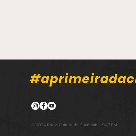
#aprimeiradac
Carreta carregada com
sal tomba na BR-030, em
© 2024 Rádio Cultura de Guanambi - 94,7 FM.
Malhada