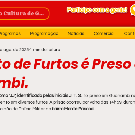
Cultura de Guanambi
Programas
Programação
Notícias
Comercial
Cont
e ago. de 2025
1 min de leitura
o de Furtos é Pres
mbi.
o "JJ", identificado pelas iniciais J. T. S.
, foi preso em Guanambi no
ento em diversos furtos. A prisão ocorreu por volta das 14h59, dur
lhão de Polícia Militar no
 bairro Monte Pascoal
.