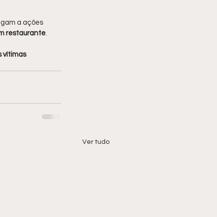
 ligam a ações 
m restaurante
.
 vítimas 
Ver tudo