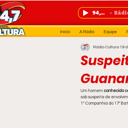
94,7 FM
Rádio 
Início
A Rádio
Equipe
Rádio Cultura
19 d
Suspeit
Guana
Um homem 
conhecido com
sob suspeita de envolvim
1ª Companhia do 17º Bata