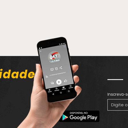
idade
Inscreva-s
Homem passa por
Fora
cirurgia após ser
homi
agredido com golpe de
cheg