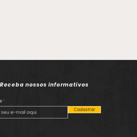
Receba nossos informativos
e
Cadastrar
gido da Justiça por
cídio é capturado
ar à rodoviária de