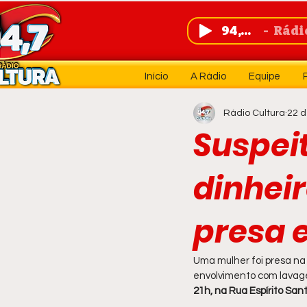
94,7 FM
Rádio 
Início
A Rádio
Equipe
Rádio Cultura
22 d
Suspei
dinheir
presa 
Uma mulher foi presa na 
envolvimento com lavage
21h, na Rua Espírito San