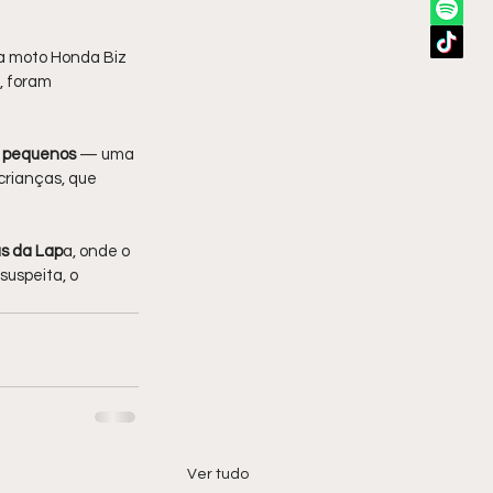
a moto Honda Biz 
, foram 
s pequenos 
— uma 
crianças, que 
us da Lap
a, onde o 
suspeita, o 
Ver tudo