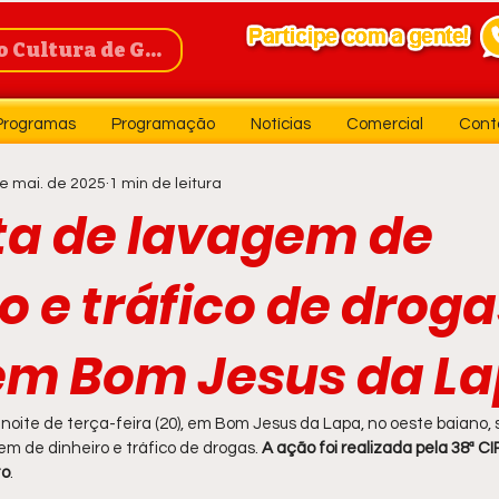
Cultura de Guanambi
Programas
Programação
Notícias
Comercial
Cont
e mai. de 2025
1 min de leitura
ta de lavagem de
o e tráfico de droga
em Bom Jesus da La
noite de terça-feira (20), em Bom Jesus da Lapa, no oeste baiano, 
m de dinheiro e tráfico de drogas.
 A ação foi realizada pela 38ª CI
to
.