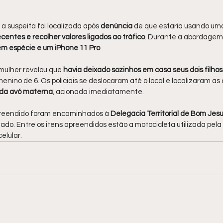
 a suspeita foi localizada após 
denúncia 
de que estaria usando um
centes e recolher valores ligados ao tráfico
. Durante a abordagem
em espécie e um iPhone 11 Pro
.
mulher revelou que 
havia deixado sozinhos em casa seus dois filho
nino de 6. Os policiais se deslocaram até o local e localizaram as 
 da avó materna
, acionada imediatamente.
apreendido foram encaminhados à
 Delegacia Territorial de Bom Jes
ado. Entre os itens apreendidos estão a motocicleta utilizada pela 
elular.