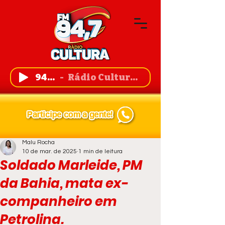
94,7 FM
Rádio Cultura de Guanambi
Malu Rocha
10 de mar. de 2025
1 min de leitura
Soldado Marleide, PM
da Bahia, mata ex-
companheiro em
Petrolina.