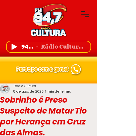
94,7 FM
Rádio Cultura de Guanambi
Rádio Cultura
8 de ago. de 2025
1 min de leitura
Sobrinho é Preso
Suspeito de Matar Tio
por Herança em Cruz
das Almas.