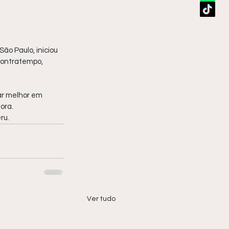
ão Paulo, iniciou 
contratempo, 
ar melhor em 
ora.
ru.
Ver tudo