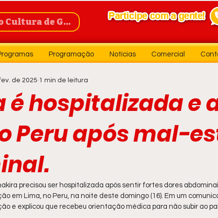
Cultura de Guanambi
Programas
Programação
Notícias
Comercial
Cont
fev. de 2025
1 min de leitura
 é hospitalizada e 
o Peru após mal-es
nal.
kira precisou ser hospitalizada após sentir fortes dores abdominais
o em Lima, no Peru, na noite deste domingo (16). Em um comunicad
ção e explicou que recebeu orientação médica para não subir ao pa