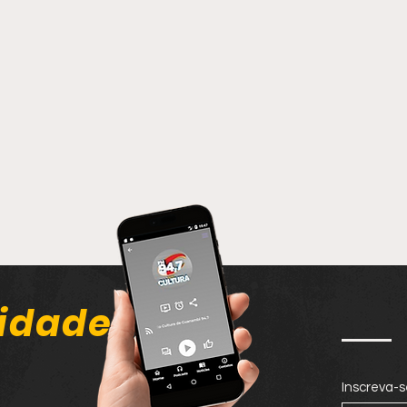
idade
Inscreva-s