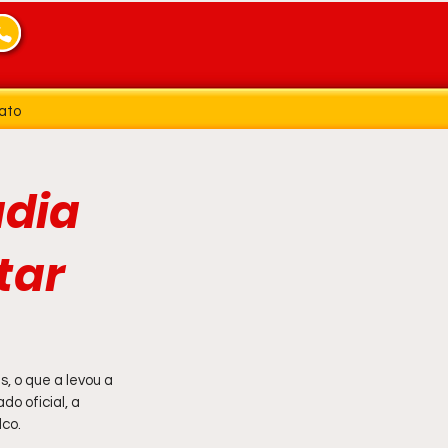
ato
adia
tar
, o que a levou a 
o oficial, a 
lco.