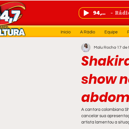
94,7 FM
Rádio 
Início
A Rádio
Equipe
Malu Rocha
17 de 
Shakira
show n
abdomi
A cantora colombiana Sha
cancelar sua apresentaçã
artista lamentou a situa