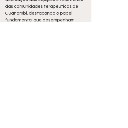
das comunidades terapêuticas de 
Guanambi, destacando o papel 
fundamental que desempenham 
diante da vulnerabilidade social e 
cobrando o fortalecimento de 
parcerias com o poder público para 
garantir a dignidade e a recuperação 
dos assistidos.
Ver tudo
Posts recentes