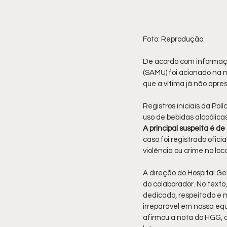
Foto: Reprodução.
De acordo com informaçõ
(SAMU) foi acionado na 
que a vítima já não apres
Registros iniciais da Po
uso de bebidas alcoólica
A principal suspeita é d
caso foi registrado ofic
violência ou crime no loca
A direção do Hospital G
do colaborador. No texto
dedicado, respeitado e m
irreparável em nossa equ
afirmou a nota do HGG, 