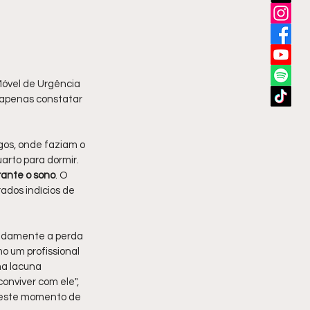
óvel de Urgência 
 apenas constatar 
gos, onde faziam o 
arto para dormir. 
rante o sono
. O 
ados indícios de 
ndamente a perda 
o um profissional 
ma lacuna 
onviver com ele", 
neste momento de 