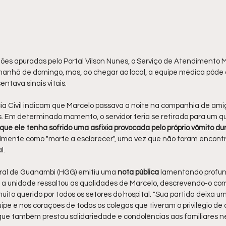
es apuradas pelo Portal Vilson Nunes, o Serviço de Atendimento M
manhã de domingo, mas, ao chegar ao local, a equipe médica pôde
entava sinais vitais.
lícia Civil indicam que Marcelo passava a noite na companhia de ami
s. Em determinado momento, o servidor teria se retirado para um qu
e que ele tenha sofrido uma asfixia provocada pelo próprio vômito du
ialmente como "morte a esclarecer", uma vez que não foram encontr
l.
eral de Guanambi (HGG) emitiu uma 
nota pública
 lamentando profu
, a unidade ressaltou as qualidades de Marcelo, descrevendo-o com
uito querido por todos os setores do hospital. "Sua partida deixa u
ipe e nos corações de todos os colegas que tiveram o privilégio de c
que também prestou solidariedade e condolências aos familiares 