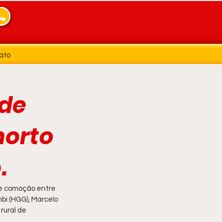
ato
 de
morto
.
e comoção entre 
bi (HGG), Marcelo 
rural de 