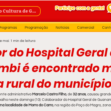
Cultura de Guanambi
Programas
Programação
Notícias
Comercial
Cont
e mai.
1 min de leitura
r do Hospital Geral
bi é encontrado 
 rural do município
nte administrativo 
Marcelo Castro Filho
, de
 32 anos
, causou grand
balho neste domingo (10). Colaborador do Hospital Geral de Guanam
na localidade de Morro do Carro
, na região do Poço do Magro, zona 