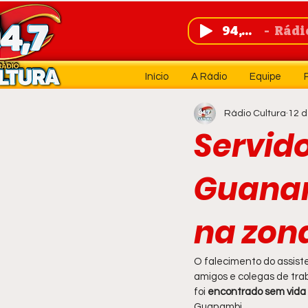
94,7 FM
Rádio 
Início
A Rádio
Equipe
Rádio Cultura
12 d
Servido
Guanam
na zona
O falecimento do assiste
amigos e colegas de tra
foi 
encontrado sem vida 
Guanambi.