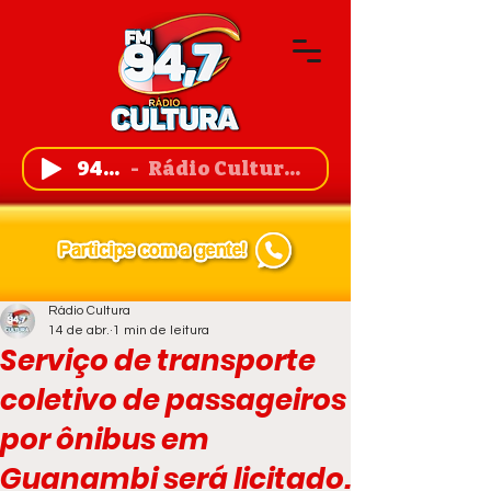
94,7 FM
Rádio Cultura de Guanambi
Rádio Cultura
14 de abr.
1 min de leitura
Serviço de transporte
coletivo de passageiros
por ônibus em
Guanambi será licitado.