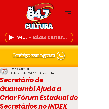
94,7 FM
Rádio Cultura de Guanambi
Rádio Cultura
4 de set. de 2025
1 min de leitura
Secretário de
Guanambi Ajuda a
Criar Fórum Estadual de
Secretários no INDEX