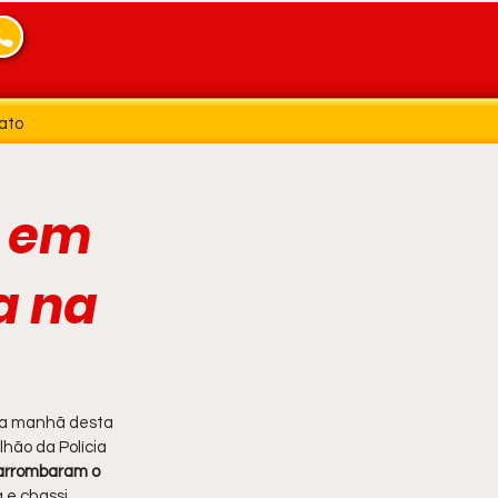
ato
a em
a na
 na manhã desta 
hão da Polícia 
 arrombaram o 
 e chassi 