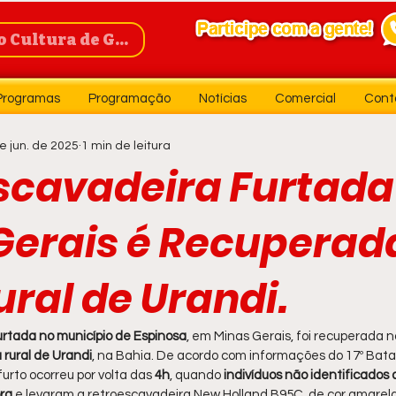
Cultura de Guanambi
Programas
Programação
Notícias
Comercial
Cont
e jun. de 2025
1 min de leitura
scavadeira Furtad
Gerais é Recuperad
ral de Urandi.
urtada no município de Espinosa
, em Minas Gerais, foi recuperada
 rural de Urandi
, na Bahia. De acordo com informações do 17º Batal
furto ocorreu por volta das
 4h
, quando 
indivíduos não identificados
ra
 e levaram a retroescavadeira New Holland B95C, de cor amarela