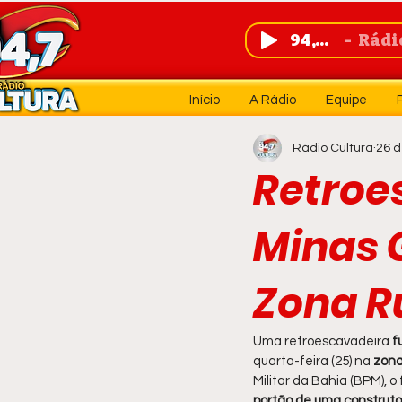
94,7 FM
Rádio 
Início
A Rádio
Equipe
Rádio Cultura
26 d
Retroe
Minas 
Zona Ru
Uma retroescavadeira
 f
quarta-feira (25) na
 zona
Militar da Bahia (BPM), o 
portão de uma construto