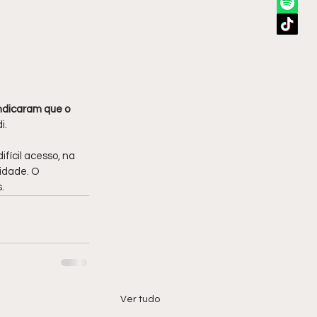
ndicaram que o 
i.
fícil acesso, na 
idade. O 
.
Ver tudo