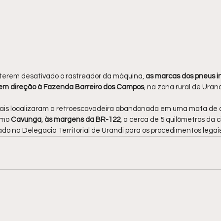
 terem desativado o rastreador da máquina, 
as marcas dos pneus i
 em direção à Fazenda Barreiro dos Campos
, na zona rural de Urand
iciais localizaram a retroescavadeira abandonada em uma mata de di
omo 
Cavunga
, 
às margens da BR-122
, a cerca de 5 quilômetros da c
do na Delegacia Territorial de Urandi para os procedimentos legais