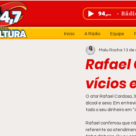
94,7 FM
Rádio 
Início
A Rádio
Equipe
Malu Rocha
13 de 
Rafael 
vícios 
O ator Rafael Cardoso, 3
álcool e sexo. Em entrev
todo o seu dinheiro em “d
Rafael confirmou que não
referente ao atendimento