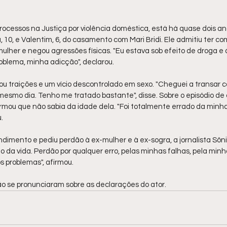
rocessos na Justiça por violência doméstica, está há quase dois an
a, 10, e Valentim, 6, do casamento com Mari Bridi. Ele admitiu ter co
ulher e negou agressões físicas. "Eu estava sob efeito de droga e á
oblema, minha adicção", declarou.
 traições e um vício descontrolado em sexo. "Cheguei a transar c
esmo dia. Tenho me tratado bastante", disse. Sobre o episódio de
irmou que não sabia da idade dela. "Foi totalmente errado da minha
.
dimento e pediu perdão à ex-mulher e à ex-sogra, a jornalista Sônia
sto da vida. Perdão por qualquer erro, pelas minhas falhas, pela minh
s problemas", afirmou.
 não se pronunciaram sobre as declarações do ator.