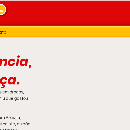
ato
ncia,
ça.
s em drogas, 
tiu que gastou 
 Brasília, 
 calote, eu não 