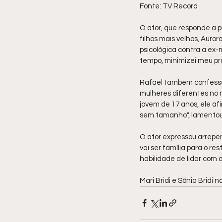
Fonte: TV Record
O ator, que responde a p
filhos mais velhos, Auror
psicológica contra a ex-m
tempo, minimizei meu pr
Rafael também confessou
mulheres diferentes no m
jovem de 17 anos, ele af
sem tamanho", lamentou
O ator expressou arrepen
vai ser família para o re
habilidade de lidar com o
Mari Bridi e Sônia Bridi