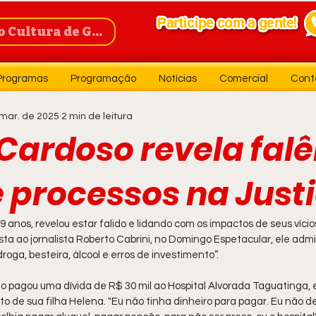
Cultura de Guanambi
Programas
Programação
Notícias
Comercial
Cont
mar. de 2025
2 min de leitura
Cardoso revela falê
e processos na Justi
9 anos, revelou estar falido e lidando com os impactos de seus vício
ista ao jornalista Roberto Cabrini, no Domingo Espetacular, ele admi
roga, besteira, álcool e erros de investimento”.
 pagou uma dívida de R$ 30 mil ao Hospital Alvorada Taguatinga, em
 de sua filha Helena. "Eu não tinha dinheiro para pagar. Eu não dei