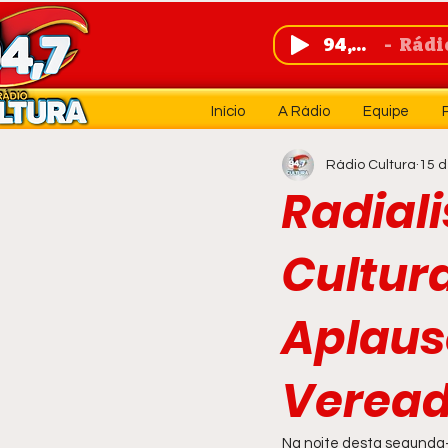
94,7 FM
Rádio 
Início
A Rádio
Equipe
Rádio Cultura
15 d
Radiali
Cultur
Aplaus
Veread
Na noite desta segunda-f