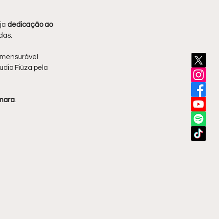
ja 
dedicação ao 
das.
imensurável 
io Fiúza pela 
âmara
.