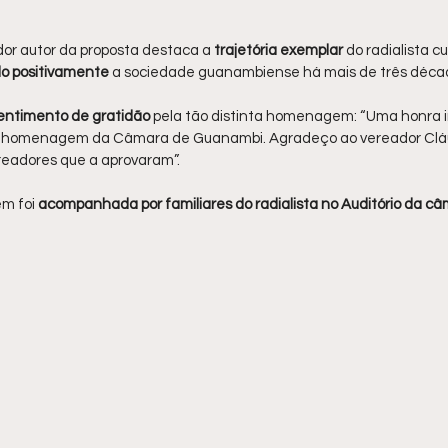
ador autor da proposta destaca a 
trajetória exemplar
 do radialista cu
o positivamente
 a sociedade guanambiense há mais de três déca
entimento de gratidão 
pela tão distinta homenagem: “Uma honra 
iva homenagem da Câmara de Guanambi. Agradeço ao vereador Cláud
vereadores que a aprovaram”.
m foi 
acompanhada por familiares do radialista no Auditório da c