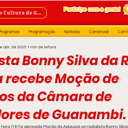
Cultura de Guanambi
Programas
Programação
Notícias
Comercial
Cont
e abr. de 2025
1 min de leitura
sta Bonny Silva da 
a recebe Moção de
os da Câmara de
ores de Guanambi.
eira (14) foi aprovada Moção da Aplausos ao radialista Bonny Silv