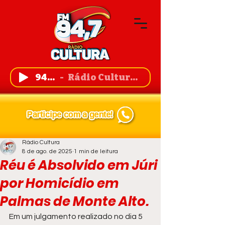
94,7 FM
Rádio Cultura de Guanambi
Rádio Cultura
8 de ago. de 2025
1 min de leitura
Réu é Absolvido em Júri
por Homicídio em
Palmas de Monte Alto.
Em um julgamento realizado no dia 5 