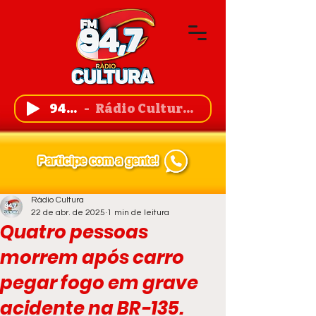
94,7 FM
Rádio Cultura de Guanambi
Rádio Cultura
22 de abr. de 2025
1 min de leitura
Quatro pessoas
morrem após carro
pegar fogo em grave
acidente na BR-135.