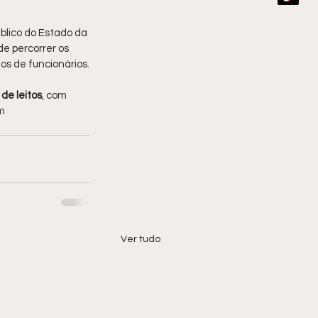
lico do Estado da 
de percorrer os 
os de funcionários.
 de leitos
, com 
m 
Ver tudo