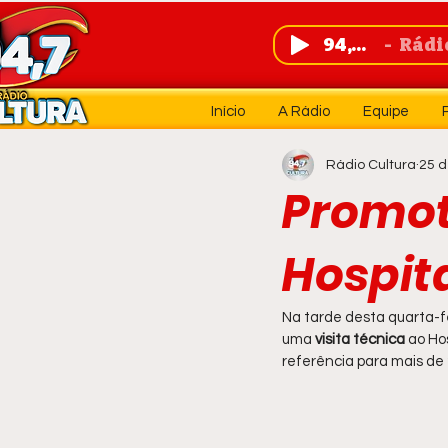
94,7 FM
Rádio 
Início
A Rádio
Equipe
Rádio Cultura
25 d
Promoto
Hospit
Na tarde desta quarta-fei
uma 
visita técnica
 ao Ho
referência para mais de 