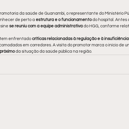
otoria da saúde de Guanambi, o representante do Ministério Púb
nhecer de perto a
 estrutura e o funcionamento 
do hospital. Antes 
sine 
se reuniu com a equipe administrativa 
do HGG, conforme relat
 tem enfrentado
 críticas relacionadas à regulação e à insuficiência
comodados em corredores. A visita do promotor marca o início de u
próximo
 da situação da saúde pública na região.