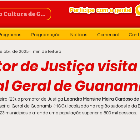
Cultura de Guanambi
Programas
Programação
Notícias
Comercial
Cont
e abr. de 2025
1 min de leitura
r de Justiça visita
al Geral de Guanam
ra (23), o promotor de Justiça 
Leandro Mansine Meira Cardoso de 
spital Geral de Guanambi (HGG), localizado na região sudoeste da 
23 municípios e atende uma população superior a 800 mil pessoas.