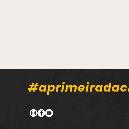
#aprimeiradac
Carreta carregada com
sal tomba na BR-030, em