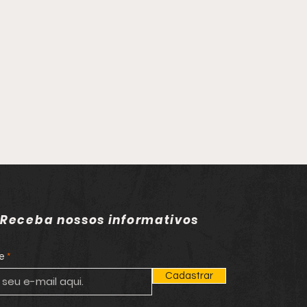
Receba nossos informativos
e
Cadastrar
gido da Justiça por
cídio é capturado