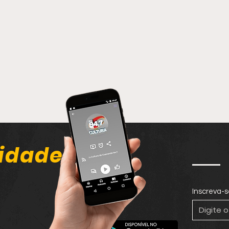
idade
Inscreva-s
Homem passa por
Fora
cirurgia após ser
homi