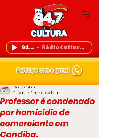
94,7 FM
Rádio Cultura de Guanambi
Rádio Cultura
2 de mar.
1 min de leitura
Professor é condenado
por homicídio de
comerciante em
Candiba.