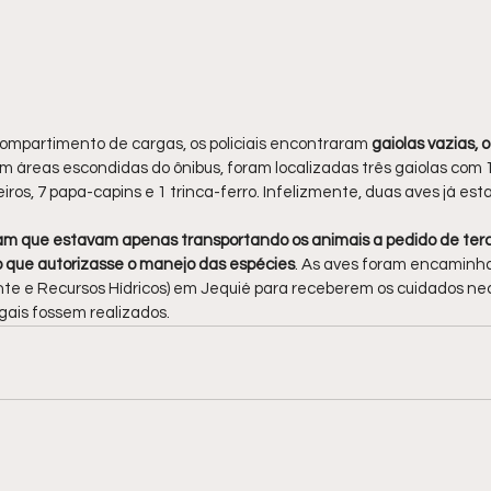
ompartimento de cargas, os policiais encontraram
 gaiolas vazias,
Em áreas escondidas do ônibus, foram localizadas três gaiolas com 
oleiros, 7 papa-capins e 1 trinca-ferro. Infelizmente, duas aves já e
m que estavam apenas transportando os animais a pedido de terce
que autorizasse o manejo das espécies
. As aves foram encaminh
nte e Recursos Hídricos) em Jequié para receberem os cuidados nec
gais fossem realizados.