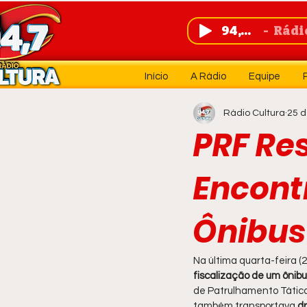
94,7 FM
Rádio 
Início
A Rádio
Equipe
Rádio Cultura
25 d
PRF Res
Encont
Ônibus
Na última quarta-feira (2
fiscalização de um ônib
de Patrulhamento Tático (
também transportava 
d