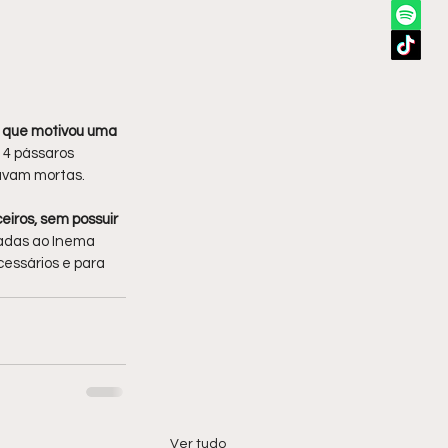
 o que motivou uma 
14 pássaros 
stavam mortas.
iros, sem possuir 
adas ao Inema 
essários e para 
Ver tudo