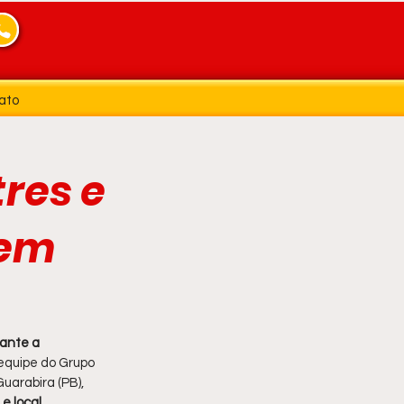
ato
tres e
 em
rante a 
equipe do Grupo 
uarabira (PB), 
e local
.