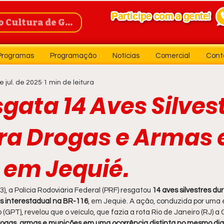
Cultura de Guanambi
Programas
Programação
Notícias
Comercial
Cont
e jul. de 2025
1 min de leitura
gata 14 Aves Silves
ra Drogas e Armas
 em Jequié.
3), a Polícia Rodoviária Federal (PRF) resgatou 
14 aves silvestres du
us interestadual na BR-116
, em Jequié. A ação, conduzida por uma 
GPT), revelou que o veículo, que fazia a rota Rio de Janeiro (RJ) a G
rogas, armas e munições em uma ocorrência distinta no mesmo dia 