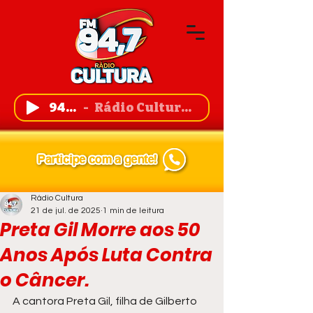
94,7 FM
Rádio Cultura de Guanambi
Rádio Cultura
21 de jul. de 2025
1 min de leitura
Preta Gil Morre aos 50
Anos Após Luta Contra
o Câncer.
A cantora Preta Gil, filha de Gilberto 