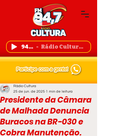
94,7 FM
Rádio Cultura de Guanambi
Rádio Cultura
25 de jun. de 2025
1 min de leitura
Presidente da Câmara
de Malhada Denuncia
Buracos na BR-030 e
Cobra Manutenção.