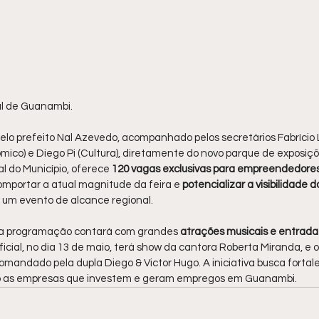
al de Guanambi.
pelo prefeito Nal Azevedo, acompanhado pelos secretários Fabrício 
co) e Diego Pi (Cultura), diretamente do novo parque de exposiçõe
ial do Município, oferece
 120 vagas exclusivas para empreendedore
omportar a atual magnitude da feira e
 potencializar a visibilidade d
e um evento de alcance regional.
, a programação contará com grandes
 atrações musicais e entrada
oficial, no dia 13 de maio, terá show da cantora Roberta Miranda, e
comandado pela dupla Diego & Victor Hugo. A iniciativa busca fortale
ndo as empresas que investem e geram empregos em Guanambi.