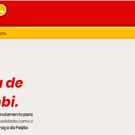
ato
a de
bi.
nciamento para 
nsolidado como o 
raça do Feijão 