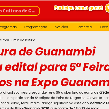
Cultura de Guanambi
Programas
Programação
Notícias
Comercial
Cont
e mar.
1 min de leitura
tura de Guanambi
 edital para 5ª Feir
os na Expo Guanam
oficializou, nesta segunda-feira (9), a abertura do edital de 
crede
esejam participar da 5ª edição da Feira de Negócios. O evento, co
ior da Bahia, terá uma mudança significativa este ano: 
deixará a P
rutura da Expo Guanambi 2026, que ocorre de 13 a 17 de maio
.