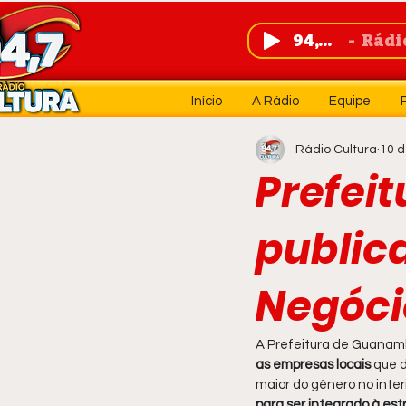
94,7 FM
Rádio 
Início
A Rádio
Equipe
Rádio Cultura
10 d
Prefei
publica
Negóci
A Prefeitura de Guanambi 
as empresas locais 
que d
maior do gênero no inter
para ser integrado à est