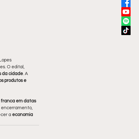
Lopes 
s. O edital, 
s da cidade
. A 
os produtos e 
 franca em datas 
 o encerramento, 
cer a 
economia 