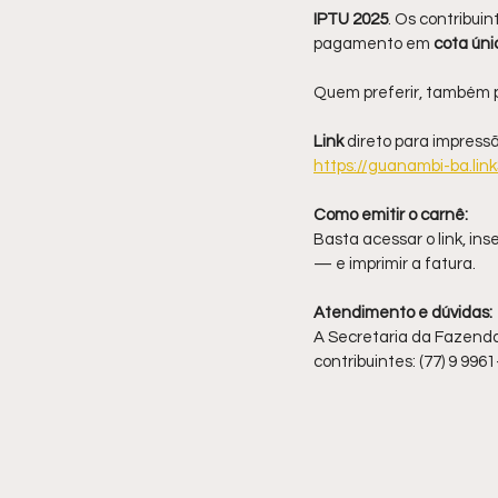
IPTU 2025
. Os contribuin
pagamento em
 cota úni
Quem preferir, também p
Link 
direto para impressã
https://guanambi-ba.link
Como emitir o carnê:
Basta acessar o link, ins
— e imprimir a fatura.
Atendimento e dúvidas:
A Secretaria da Fazenda 
contribuintes: (77) 9 996