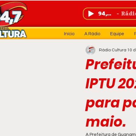
94,7 FM
Rádio 
Início
A Rádio
Equipe
Rádio Cultura
10 d
Prefei
IPTU 2
para p
maio.
A Prefeitura de Guanamb