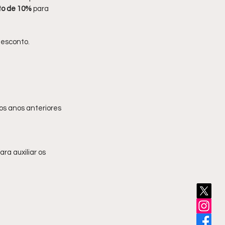
to de 10%
 para 
desconto.
os anos anteriores 
a auxiliar os 