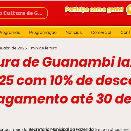
Cultura de Guanambi
Programas
Programação
Notícias
Comercial
Cont
e abr. de 2025
1 min de leitura
tura de Guanambi l
025 com 10% de desc
agamento até 30 d
i, por meio da 
Secretaria Municipal da Fazenda
, lançou oficialme