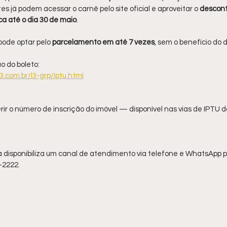
tes já podem acessar o carnê pelo site oficial e aproveitar o 
descon
ca até o dia 30 de maio
.
ode optar pelo
 parcelamento em até 7 vezes
, sem o benefício do 
o do boleto:
3.com.br/l3-grp/Iptu.html
erir o número de inscrição do imóvel — disponível nas vias de IPTU d
disponibiliza um canal de atendimento via telefone e WhatsApp par
1-2222.