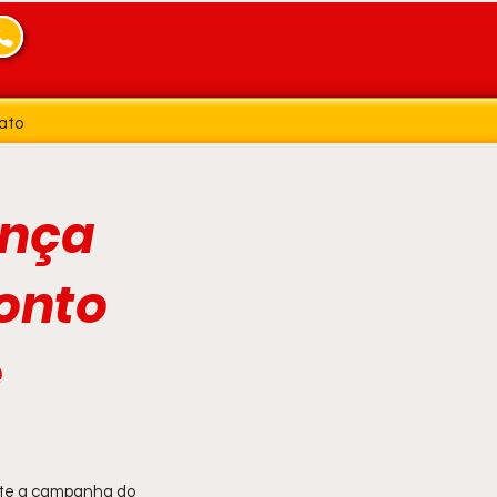
ato
ança
onto
e
nte a campanha do 