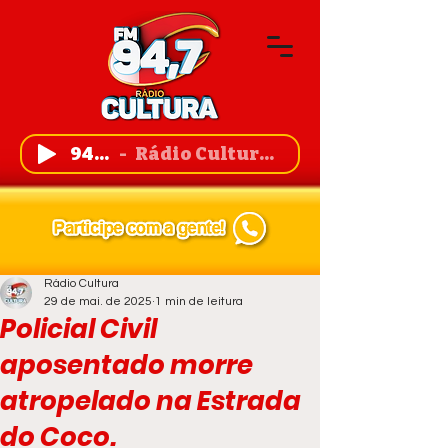
94,7 FM
Rádio Cultura de Guanambi
Rádio Cultura
29 de mai. de 2025
1 min de leitura
Policial Civil
aposentado morre
atropelado na Estrada
do Coco.