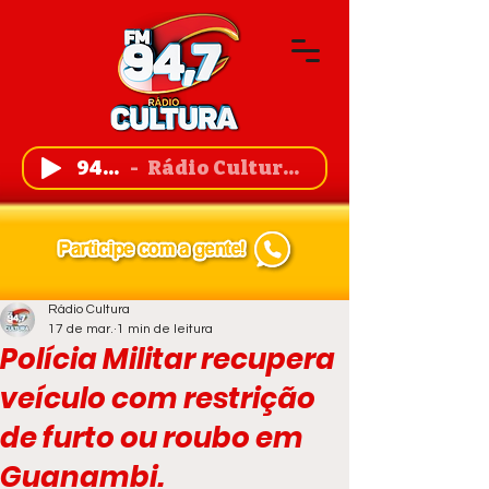
94,7 FM
Rádio Cultura de Guanambi
Rádio Cultura
17 de mar.
1 min de leitura
Polícia Militar recupera
veículo com restrição
de furto ou roubo em
Guanambi.