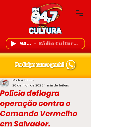
94,7 FM
Rádio Cultura de Guanambi
Rádio Cultura
26 de mar. de 2025
1 min de leitura
Polícia deflagra
operação contra o
Comando Vermelho
em Salvador.