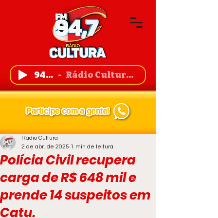
94,7 FM
Rádio Cultura de Guanambi
Rádio Cultura
2 de abr. de 2025
1 min de leitura
Polícia Civil recupera
carga de R$ 648 mil e
prende 14 suspeitos em
Catu.