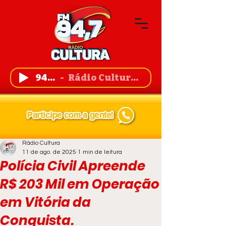
94,7 FM
Rádio Cultura de Guanambi
Rádio Cultura
11 de ago. de 2025
1 min de leitura
Polícia Civil Apreende
R$ 203 Mil em Operação
em Vitória da
Conquista.