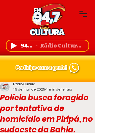
94,7 FM
Rádio Cultura de Guanambi
Rádio Cultura
15 de mai. de 2025
1 min de leitura
Polícia busca foragido
por tentativa de
homicídio em Piripá, no
sudoeste da Bahia.