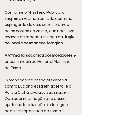
Foto: Divulgação.
Conforme o Ministério Público, o 
suspeito retornou armado com uma 
espingarda de dois canos e atirou 
pelas costas da vítima, que não teve 
chance de reação. Em seguida, 
fugiu 
do local e permanece foragido
.
A vítima foi socorrida por moradores 
e 
encaminhada ao Hospital Municipal 
de Piripá.
O mandado de prisão preventiva 
contra Luciano está em aberto, e a 
Polícia Civil já divulgou sua imagem. 
Qualquer informação que possa 
ajudar na localização do foragido 
pode ser repassada de forma 