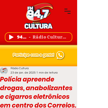
94,7 FM
Rádio Cultura de Guanambi
Rádio Cultura
23 de jan. de 2025
1 min de leitura
Polícia apreende
drogas, anabolizantes
e cigarros eletrônicos
em centro dos Correios.