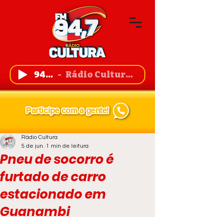
94,7 FM
Rádio Cultura de Guanambi
Rádio Cultura
5 de jun.
1 min de leitura
Pneu de socorro é
furtado de carro
estacionado em
Guanambi