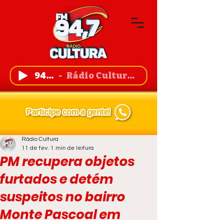
94,7 FM
Rádio Cultura de Guanambi
Rádio Cultura
11 de fev.
1 min de leitura
PM recupera objetos
furtados e detém
suspeitos no bairro
Monte Pascoal em