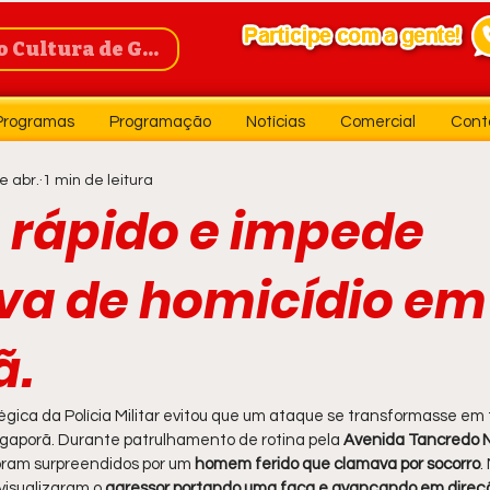
Cultura de Guanambi
Programas
Programação
Notícias
Comercial
Cont
e abr.
1 min de leitura
 rápido e impede
iva de homicídio em
ã.
gica da Polícia Militar evitou que um ataque se transformasse em 
 Igaporã. Durante patrulhamento de rotina pela 
Avenida Tancredo 
foram surpreendidos por um
 homem ferido que clamava por socorro
.
visualizaram o
 agressor portando uma faca e avançando em direçã