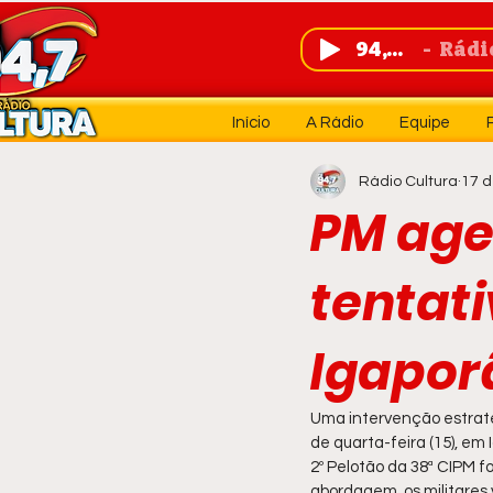
94,7 FM
Rádio 
Início
A Rádio
Equipe
Rádio Cultura
17 d
PM age
tentat
Igapor
Uma intervenção estraté
de quarta-feira (15), em
2º Pelotão da 38ª CIPM 
abordagem, os militares 