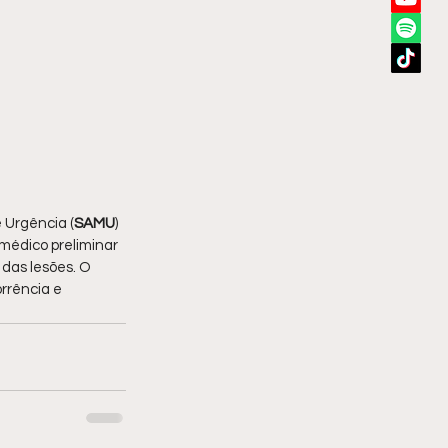
 Urgência (
SAMU
) 
médico preliminar 
das lesões. O 
rrência e 