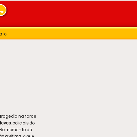
ato
tragédia na tarde 
Neves
, policiais do 
 No momento da 
o à vítima
, o que 