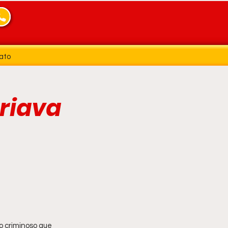
ato
criava
o criminoso que 