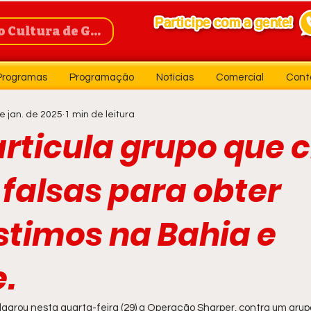
Cultura de Guanambi
Programas
Programação
Notícias
Comercial
Cont
e jan. de 2025
1 min de leitura
rticula grupo que 
 falsas para obter
timos na Bahia e
.
eflagrou nesta quarta-feira (29) a Operação Sharper, contra um grup