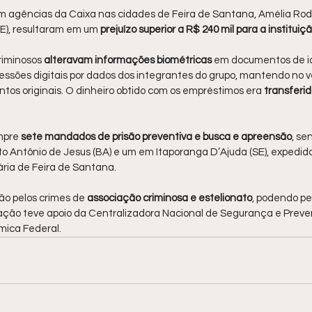
em agências da Caixa nas cidades de Feira de Santana, Amélia Rod
SE), resultaram em um
 prejuízo superior a R$ 240 mil para a instituiç
riminosos 
alteravam informações biométricas 
em documentos de id
ressões digitais por dados dos integrantes do grupo, mantendo no v
os originais. O dinheiro obtido com os empréstimos era 
transferi
pre 
sete mandados de prisão preventiva e busca e apreensão
, se
 Antônio de Jesus (BA) e um em Itaporanga D’Ajuda (SE), expedidos
ária de Feira de Santana.
ão pelos crimes de 
associação criminosa e estelionato
, podendo pe
tigação teve apoio da Centralizadora Nacional de Segurança e Prev
mica Federal.