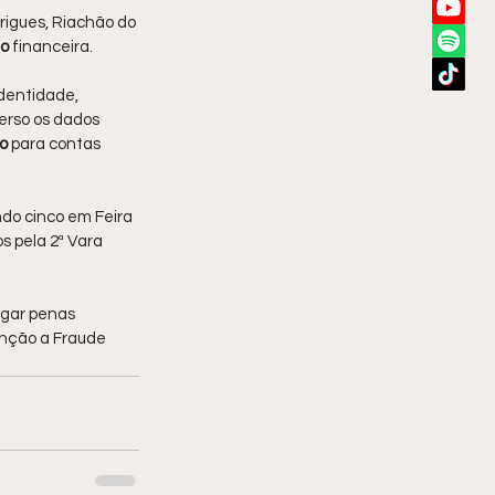
rigues, Riachão do 
ão
 financeira.
entidade, 
erso os dados 
do
 para contas 
ndo cinco em Feira 
 pela 2ª Vara 
gar penas 
enção a Fraude 