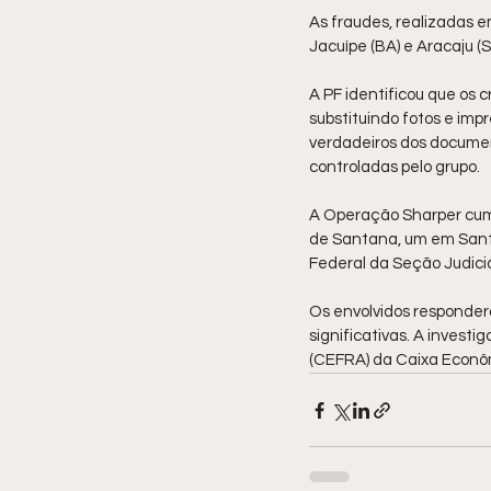
As fraudes, realizadas 
Jacuípe (BA) e Aracaju (
A PF identificou que os c
substituindo fotos e imp
verdadeiros dos document
controladas pelo grupo.
A Operação Sharper cum
de Santana, um em Santo
Federal da Seção Judici
Os envolvidos responder
significativas. A inves
(CEFRA) da Caixa Econô