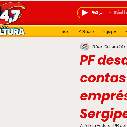
94,7 FM
Rádio 
Início
A Rádio
Equipe
Rádio Cultura
29 d
PF desa
contas
emprés
Sergipe
A Polícia Federal (PF) d