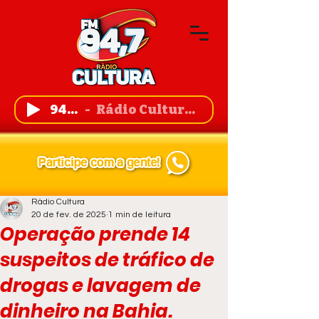
94,7 FM
Rádio Cultura de Guanambi
Rádio Cultura
20 de fev. de 2025
1 min de leitura
Operação prende 14
suspeitos de tráfico de
drogas e lavagem de
dinheiro na Bahia.