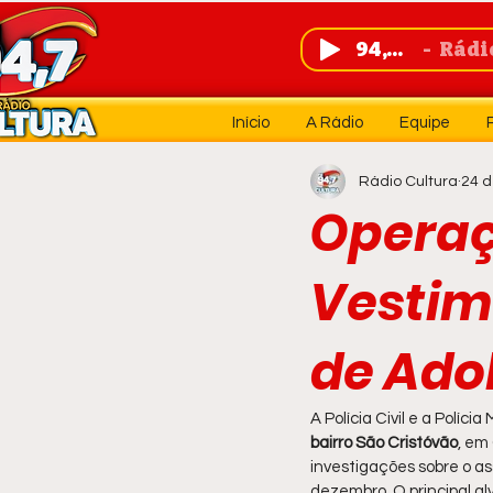
94,7 FM
Rádio 
Início
A Rádio
Equipe
Rádio Cultura
24 d
Operaç
Vestim
de Ado
A Polícia Civil e a Polí
bairro São Cristóvão
, em
investigações sobre o a
dezembro. O principal al