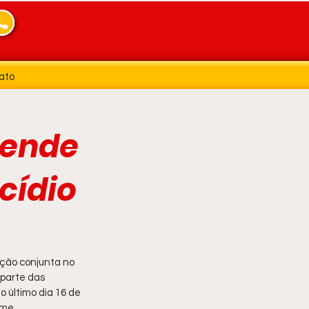
ato
eende
cídio
ação conjunta no 
parte das 
no último dia 16 de 
ime.