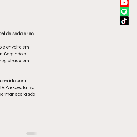
el de seda e um 
 e envolto em 
o
. Segundo a 
 registrada em 
arecida para 
lé. A expectativa 
 permanecerá sob 