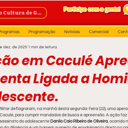
Cultura de Guanambi
Programas
Programação
Notícias
Comercial
Cont
e dez. de 2025
1 min de leitura
ão em Caculé Apr
enta Ligada a Homi
lescente.
cia Militar deflagraram, na manhã desta segunda-feira (22), uma oper
 Caculé, para cumprir mandados de busca e apreensão. A ação faz 
ssassinato do adolescente 
Danilo Caio Ribeiro de Oliveira
, ocorrido 
vo da diligência é um homem suspeito de envolvimento direto no cr