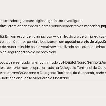
dois endereços estratégicos ligados ao investigado:
ito:
 Foram encontrados e apreendidos sementes de
 maconha, pap
.
ia:
 Em um esconderijo minucioso — dentro do aro de um pneu vazio
 e papelão — os policiais localizaram um 
agasalho preto de algodã
a de roupa coincide com a vestimenta utilizada pelo autor do crime
 de segurança no dia do homicídio.
ovas, o investigado foi encaminhado ao 
Hospital Nossa Senhora Ap
to
 e, posteriormente, apresentado na Delegacia Territorial de Cacu
e seja transferido para a 
Delegacia Territorial de Guanambi
, onde
Judiciário enquanto o inquérito é finalizado.