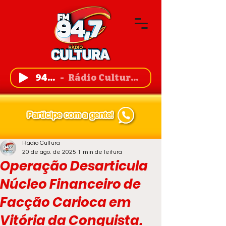
94,7 FM
Rádio Cultura de Guanambi
Rádio Cultura
20 de ago. de 2025
1 min de leitura
Operação Desarticula
Núcleo Financeiro de
Facção Carioca em
Vitória da Conquista.