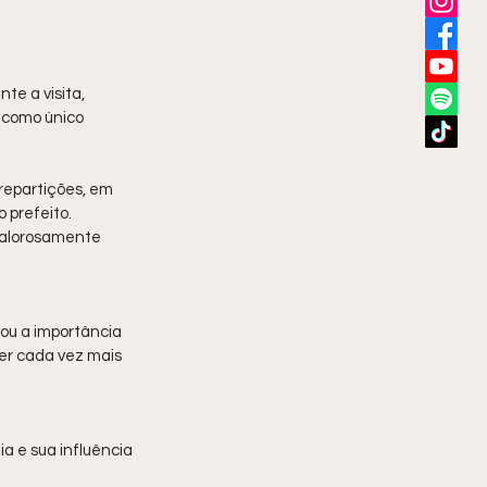
te a visita, 
 como único 
repartições, em 
 prefeito.
 calorosamente 
ou a importância 
r cada vez mais 
ia e sua influência 