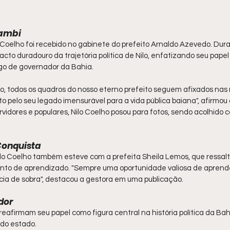
ambi
o Coelho foi recebido no gabinete do prefeito Arnaldo Azevedo. Duran
to duradouro da trajetória política de Nilo, enfatizando seu papel
rgo de governador da Bahia.
o, todos os quadros do nosso eterno prefeito seguem afixados nas 
pelo seu legado imensurável para a vida pública baiana", afirmou o
vidores e populares, Nilo Coelho posou para fotos, sendo acolhido
 Conquista
ilo Coelho também esteve com a prefeita Sheila Lemos, que ressalt
nto de aprendizado. "Sempre uma oportunidade valiosa de aprende
a de sobra", destacou a gestora em uma publicação.
dor
 reafirmam seu papel como figura central na história política da Bah
 do estado.