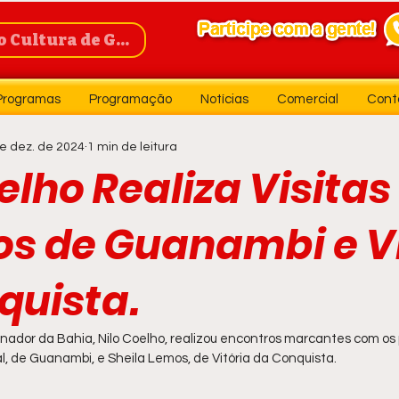
Cultura de Guanambi
Programas
Programação
Notícias
Comercial
Cont
e dez. de 2024
1 min de leitura
elho Realiza Visitas
os de Guanambi e V
quista.
nador da Bahia, Nilo Coelho, realizou encontros marcantes com os 
l, de Guanambi, e Sheila Lemos, de Vitória da Conquista.