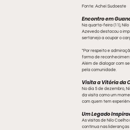
Fonte: Achei Sudoeste
Encontro em Guan
Na quarta-feira (11), Nil
Azevedo destacou o impac
sertanejo a ocupar o ca
"Por respeito e admiraçã
forma de reconhecimento 
Além de dialogar com ser
pela comunidade.
Visita a Vitória da
No dia 5 de dezembro, N
da visita como um mome
com quem tem experiênci
Um Legado Inspira
As visitas de Nilo Coelho
contínua nas lideranças