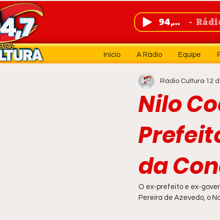
94,7 FM
Rádio 
Início
A Rádio
Equipe
Rádio Cultura
12 d
Nilo Co
Prefeit
da Con
O ex-prefeito e ex-gover
Pereira de Azevedo, o Na