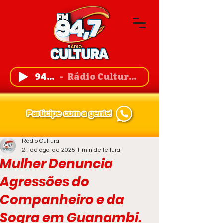
94,7 FM
Rádio Cultura de Guanambi
Rádio Cultura
21 de ago. de 2025
1 min de leitura
Mulher Denuncia
Agressões do
Companheiro e da
Sogra em Guanambi.