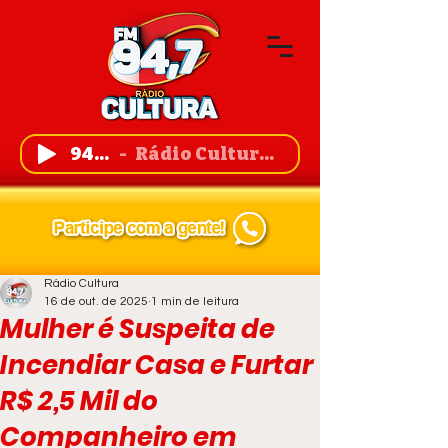
94,7 FM
Rádio Cultura de Guanambi
Rádio Cultura
16 de out. de 2025
1 min de leitura
Mulher é Suspeita de
Incendiar Casa e Furtar
R$ 2,5 Mil do
Companheiro em