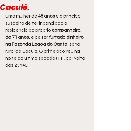
Caculé.
Uma mulher de
 45 anos
 é a principal 
suspeita de ter incendiado a 
residência do próprio 
companheiro, 
de 71 anos
, e de ter
 furtado dinheiro 
na Fazenda Lagoa do Canto
, zona 
rural de Caculé. O crime ocorreu na 
noite do último sábado (11), por volta 
das 23h40.