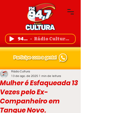
94,7 FM
Rádio Cultura de Guanambi
Rádio Cultura
13 de ago. de 2025
1 min de leitura
Mulher é Esfaqueada 13
Vezes pelo Ex-
Companheiro em
Tanque Novo.